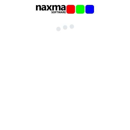
Eyhauser Ring 109
26160 Bad Zwischenahn
Ammerland (GERMANY)
info@naxma.com
Telefon: +49 4403 - 9100 262
Fax: +49 4403 - 9100 263