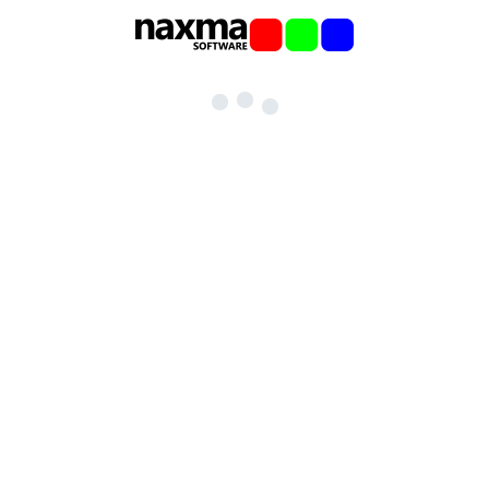
Eyhauser Ring 109
26160 Bad Zwischenahn
Ammerland (GERMANY)
info@naxma.com
Telefon: +49 4403 - 9100 262
Fax: +49 4403 - 9100 263